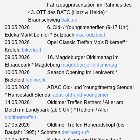
Fahrzeugpräsentation im Rahmes des
43. OTT des BATC (Harz & Heide) *
Braunschweig
batc.de
03.05.2026 6. Old- / Youngtimerterffen (9-17 Uhr)
Edeka Markt Lemler * Butzbach
msc-butzbach
03.05.2026 Opel Classic Treffen Mo's Bikertreff *
Krefeld
bikertreff
09.05.2026 16. Magdeburger Oldtimertag im
Elbauepark * Magdeburg
magdeburger-oldtimertag
10.05.2026 Season Opening im Lenkwerk *
Bielefeld
lenkwerk
10.05.2026 ADAC Old- und Youngtimertag Stendal
* Hansestadt Stendal
adac-old-und-youngtimer
14.05.2026 Oldtimer Treffen Rethem / Aller am
Deich im Londypark (ab 9 Uhr) * Rethem / Aller
oldtimertreffen
17.05.2026 Oldtimer Treffen Hoherodskopf (bis
Baujahr 1995) * Schotten
der-berg-ruft
17.05.2026
Kaffee & Karossen PS.Speicher *